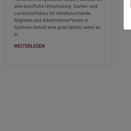
eine berufliche Umschulung Garten- und
Landschaftsbau für Arbeitssuchende,
Migrierte und Arbeitnehmer*innen in
Sachsen-Anhalt eine gute Option, wenn es
in
WEITERLESEN