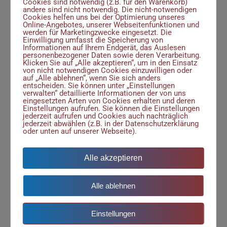
Cookies sind notwendig (z.B. für den Warenkorb)
sind vertraulich. Wir finden heraus,
andere sind nicht notwendig. Die nicht-notwendigen
Cookies helfen uns bei der Optimierung unseres
was Sie können und arbeiten
Online-Angebotes, unserer Webseitenfunktionen und
werden für Marketingzwecke eingesetzt. Die
daran weiter. Wir kennen viele
Einwilligung umfasst die Speicherung von
Informationen auf Ihrem Endgerät, das Auslesen
Arbeitgeber*innen und können
personenbezogener Daten sowie deren Verarbeitung.
Klicken Sie auf „Alle akzeptieren“, um in den Einsatz
Kontakte herstellen.
von nicht notwendigen Cookies einzuwilligen oder
auf „Alle ablehnen“, wenn Sie sich anders
entscheiden. Sie können unter „Einstellungen
Wir nehmen uns Zeit und
verwalten“ detaillierte Informationen der von uns
sind für Sie da:
eingesetzten Arten von Cookies erhalten und deren
Einstellungen aufrufen. Sie können die Einstellungen
jederzeit aufrufen und Cookies auch nachträglich
jederzeit abwählen (z.B. in der Datenschutzerklärung
Wir sprechen über Ihre beruflichen
oder unten auf unserer Webseite).
Wünsche und Ziele und auch über
Ihre Ängste und Probleme. Wir
Alle akzeptieren
haben bis zu einem Jahr Zeit, um
mit Ihnen den beruflichen Einstieg
Alle ablehnen
zu finden.
Einstellungen