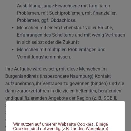
Ausbildung; junge Erwachsene mit familiären
Problemen, mit Suchtproblemen, mit finanziellen
Problemen, ggf. Obdachlose.
Menschen mit einem Lebenslauf voller Brüche,
Erfahrungen des Scheiterns und mit wenig Vertrauen
in sich selbst oder die Zukunft
Menschen mit multiplen Problemlagen und
Vermittlungshemmnissen.
Ihre Aufgabe wird es sein, mit diese Menschen im
Burgenlandkreis (insbesondere Naumburg) Kontakt
aufzunehmen, ihr Vertrauen zu gewinnen (binden) und sie
dann zurückzuführen in die vielen helfenden, beratenden
und qualifizierenden Angebote der Region (z. B. SGB II,
Schule/Schulsozialarbeit,
Sucht-/Schulden-/Familienberatung, Aktivierungsprojekte
Wir verwenden Cookies
wie STABIL, BvB, Praktika, Arbeit…). Dazu operieren Sie
Wir nutzen auf unserer Webseite Cookies. Einige
vom Standort Naumburg aus und suchen Teilnehmende
Cookies sind notwendig (z.B. für den Warenkorb)