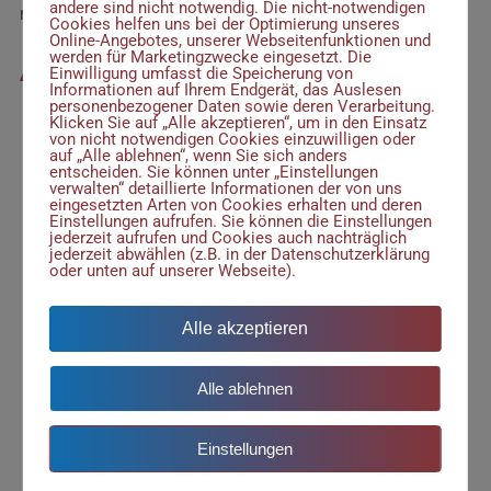
andere sind nicht notwendig. Die nicht-notwendigen
mobil in ihren Heimatorten auf.
Cookies helfen uns bei der Optimierung unseres
Online-Angebotes, unserer Webseitenfunktionen und
werden für Marketingzwecke eingesetzt. Die
Anforderungen
Einwilligung umfasst die Speicherung von
Informationen auf Ihrem Endgerät, das Auslesen
personenbezogener Daten sowie deren Verarbeitung.
Klicken Sie auf „Alle akzeptieren“, um in den Einsatz
Hochschulabschluss (zwingend) in sozialer Arbeit,
von nicht notwendigen Cookies einzuwilligen oder
Psychologie, Pädagogik oder Soziologie
auf „Alle ablehnen“, wenn Sie sich anders
entscheiden. Sie können unter „Einstellungen
alternativ: Abschluss als staatlich anerkannte/r
verwalten“ detaillierte Informationen der von uns
eingesetzten Arten von Cookies erhalten und deren
Erzieher/in und mindestens 3-jährige Erfahrung in
Einstellungen aufrufen. Sie können die Einstellungen
gleicher Tätigkeit
jederzeit aufrufen und Cookies auch nachträglich
jederzeit abwählen (z.B. in der Datenschutzerklärung
eintragsfreies erweitertes Führungszeugnis
oder unten auf unserer Webseite).
Sie sind bereit, ab und zu auch von 13-18 Uhr zu
arbeiten.
Alle akzeptieren
Auch gelegentliche Veranstaltungen an
Wochenenden schrecken Sie nicht ab.
Alle ablehnen
Glaube an das Potenzial in jedem Menschen und
Kreativität sowie Hartnäckigkeit bei dessen
Einstellungen
Aktivierung
Fähigkeit, sich auf verschiedenste Charaktere