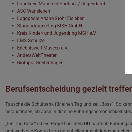
Landkreis Mansfeld-Südharz / Jugendamt
ASC Wansleben
Logopädie Ariane Stöhr Eisleben
Standortmarketing MSH GmbH
Kreis Kinder- und Jugendring MSH e.V.
EMS Schulze
Erlebniswelt Museen e.V.
AndersWeltTheater
Biotopia Greifenhagen
Berufsentscheidung gezielt treffe
Tausche die Schulbank für einen Tag und sei „Boss“! So kan
herausfinden, ob auch in dir eine Führungspersönlichkeit stec
„Ein Tag Boss“ ist ein Projekt bei dem
DU
hautnah Führungsa
und wertvolle Kontakte zu potentiellen Ausbildungsbetrieben