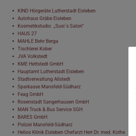
KIND Hörgeräte Lutherstadt Eisleben
Autohaus Gräbe Eisleben
Kosmetikstudio „Susi´s Salon“
HAUS 27
MAHLE Behr Berga
Tischlerei Kober
JVA Volkstedt
KME Hettstedt GmbH
Hauptamt Lutherstadt Eisleben
Stadtverwaltung Allstedt
Sparkasse Mansfeld-Südharz
Feag GmbH
Rosenstadt Sangerhausen GmbH
MAN Truck & Bus Service SGH
BARES GmbH
Polizei Mansfeld-Südharz
Helios Klinik Eisleben Chefarzt Herr Dr. med. Kothe