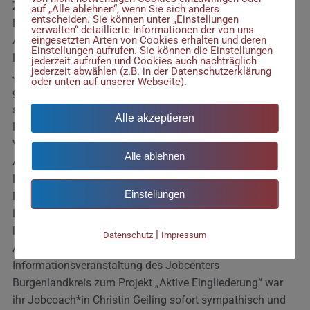
Zuge der Nachwehen der Wendezeit gekündigt zu werden.
auf „Alle ablehnen“, wenn Sie sich anders
entscheiden. Sie können unter „Einstellungen
Doch davon ließ sie sich nicht entmutigen und nutzte eine
verwalten“ detaillierte Informationen der von uns
eingesetzten Arten von Cookies erhalten und deren
ABM-Stelle im Büro als Grundlage für eine weitere
Einstellungen aufrufen. Sie können die Einstellungen
Berufsausbildung als Bürokauffrau. Doch nach einem
jederzeit aufrufen und Cookies auch nachträglich
jederzeit abwählen (z.B. in der Datenschutzerklärung
Jahr wurden auch hier Stellen gestrichen und ihr wurde
oder unten auf unserer Webseite).
geraten, in die alten Bundesländer zu gehen. Hier arbeitete
sie sich sehr schnell als Quereinsteigerin in die
Alle akzeptieren
Finanzbuchhaltung einer Messegastronomie-Firma ein.
Verschiedene Faktoren führten zur Beendigung des
Alle ablehnen
Arbeitsverhältnisses und es folgten befristete Stellen über
Personaldienstleister sowie ehrenamtliche Tätigkeiten.
Einstellungen
Dann zog es sie aus familiären Gründen zurück in die
Heimat Burgenlandkreis, wo es aber schwierig war, trotz
langjähriger Berufserfahrung, auf dem regionalen
|
Datenschutz
Impressum
Arbeitsmarkt Fuß zu fassen. Bei einer
Informationsveranstaltung des Jobcenters
Burgenlandkreis zum Projekt „Aktive Eingliederung“ war
ihr Jobcoach*in Christin Geiling sofort sympathisch und