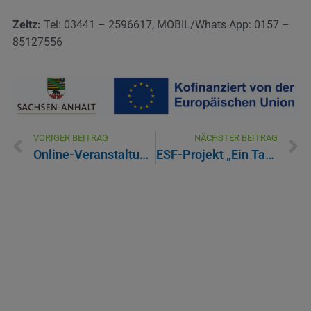
Zeitz:
Tel: 03441 – 2596617, MOBIL/Whats App: 0157 –
85127556
VORIGER BEITRAG
NÄCHSTER BEITRAG
Online-Veranstaltung Suchtprävention Burgenlandkreis
ESF-Projekt „Ein Tag Boss“: Bisher 30 Jugendliche mit den Chefetagen regionaler Betriebe in Mansfeld-Südharz auf Tuchfühlung