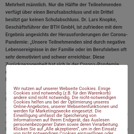
Mehrheit männlich. Nur die Hälfte der Teilnehmenden
verfügt über einen Berufsabschluss und ein Drittel
besitzt gar keinen Schulabschluss. Dr. Lars Knopke,
Geschäftsführer der BTH GmbH, ist zufrieden mit dem
Ergebnis angesichts der Herausforderungen der Corona-
Pandemie: „Unsere Teilnehmenden sind durch negative
Lebensereignisse in der Familie oder im Berufsleben oft
sehr demotiviert und schwer erreichbar. Diese
Zurückgezogenheit hat sich in der Corona-Pandemie
noch einmal verstärkt und trotz dessen haben wir gute
Wir verwenden Cookies
Ergebnisse erreicht.“
Wir nutzen auf unserer Webseite Cookies. Einige
„Dabei können einige Teilnehmende auf umfangreiche
Cookies sind notwendig (z.B. für den Warenkorb)
andere sind nicht notwendig. Die nicht-notwendigen
Berufserfahrungen zurückblicken.“, weiß Christin Geiling,
Cookies helfen uns bei der Optimierung unseres
Online-Angebotes, unserer Webseitenfunktionen und
Jobcoach*in am Standort Naumburg. Eine Teilnehmende
werden für Marketingzwecke eingesetzt. Die
aus der Region hatte zum Beispiel kurz vor der Wende eine
Einwilligung umfasst die Speicherung von
Informationen auf Ihrem Endgerät, das Auslesen
Ausbildung zur Verwaltungsfachangestellten beim
personenbezogener Daten sowie deren Verarbeitung.
Klicken Sie auf „Alle akzeptieren“, um in den Einsatz
Landratsamt Burgenlandkreis abgeschlossen, um dann im
von nicht notwendigen Cookies einzuwilligen oder