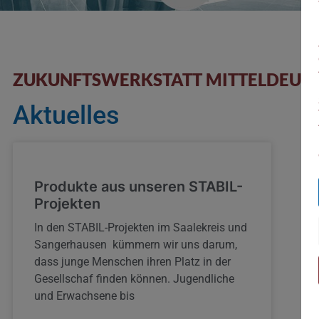
ZUKUNFTSWERKSTATT MITTELDEUT
Aktuelles
Produkte aus unseren STABIL-
Projekten
In den STABIL-Projekten im Saalekreis und
Sangerhausen kümmern wir uns darum,
dass junge Menschen ihren Platz in der
Gesellschaf finden können. Jugendliche
und Erwachsene bis